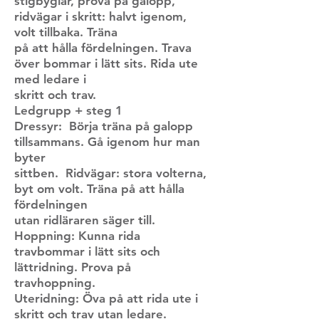
stigbyglar, prova på galopp,
ridvägar i skritt: halvt igenom,
volt tillbaka. Träna
på att hålla fördelningen. Trava
över bommar i lätt sits. Rida ute
med ledare i
skritt och trav.
Ledgrupp + steg 1
Dressyr: Börja träna på galopp
tillsammans. Gå igenom hur man
byter
sittben. Ridvägar: stora volterna,
byt om volt. Träna på att hålla
fördelningen
utan ridläraren säger till.
Hoppning: Kunna rida
travbommar i lätt sits och
lättridning. Prova på
travhoppning.
Uteridning: Öva på att rida ute i
skritt och trav utan ledare.