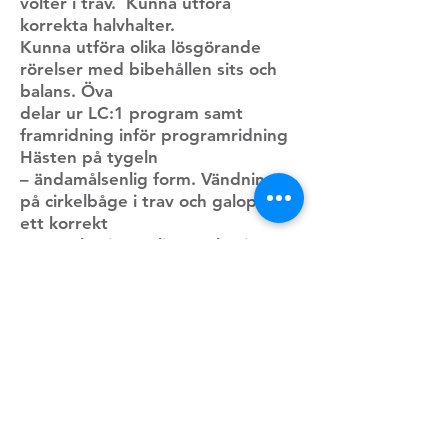
volter i trav. Kunna utföra
korrekta halvhalter.
Kunna utföra olika lösgörande
rörelser med bibehållen sits och
balans. Öva
delar ur LC:1 program samt
framridning inför programridning
Hästen på tygeln
– ändamålsenlig form. Vändning
på cirkelbåge i trav och galopp på
ett korrekt
sätt. Påbörja samling. Påbörja
bogen in/tagen bakdel. Påbörja
skolorna. 10m
volter i trav på ett korrekt sätt.
Jobba vidare med bogen
in/tagen bakdel.
Påverka fram och bakdel. Arbeta
vidare med skolor.
Hoppning: Kunna påverka hästen
att landa i rätt galopp. Hoppa