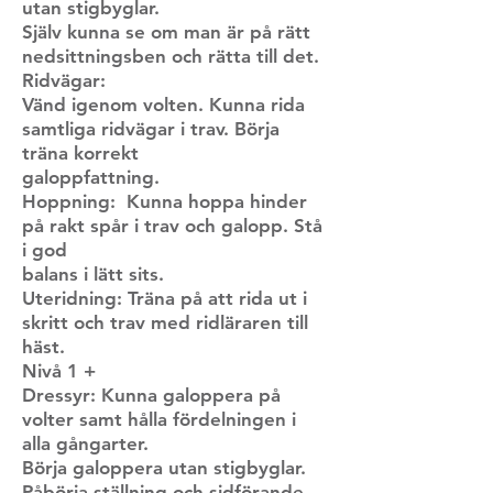
utan stigbyglar.
Själv kunna se om man är på rätt
nedsittningsben och rätta till det.
Ridvägar:
Vänd igenom volten. Kunna rida
samtliga ridvägar i trav. Börja
träna korrekt
galoppfattning.
Hoppning: Kunna hoppa hinder
på rakt spår i trav och galopp. Stå
i god
balans i lätt sits.
Uteridning: Träna på att rida ut i
skritt och trav med ridläraren till
häst.
Nivå 1 +
Dressyr: Kunna galoppera på
volter samt hålla fördelningen i
alla gångarter.
Börja galoppera utan stigbyglar.
Påbörja ställning och sidförande